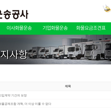
이사화물운송
기업화물운송
화물요금조견표
이사화물운송
기업화물운송
화물요금조견표
적재함규격
공지사항
제목
지입계약 기간의 보장
화물공제조합 개혁, 더 이상 미룰 수 없다