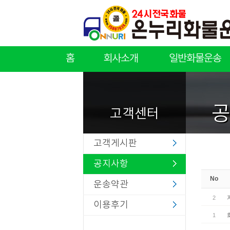
홈
회사소개
일반화물운송
회사소개
일반화물운송
고객센터
고객게시판
공지사항
No
운송약관
2
이용후기
1