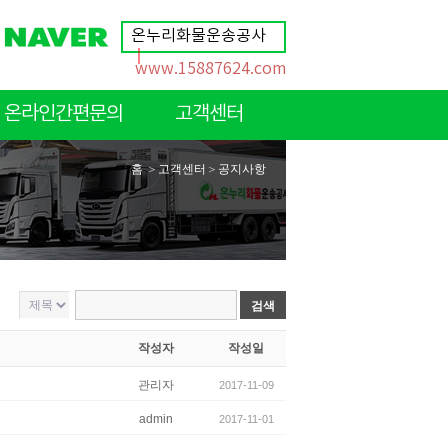
온누리화물운송공사
｜
www.15887624.com
온라인간편문의
고객센터
온라인간편문의
고객게시판
홈
＞
고객센터
＞
공지사항
공지사항
운송약관
이용후기
작성자
작성일
관리자
2017-11-09
admin
2017-11-01