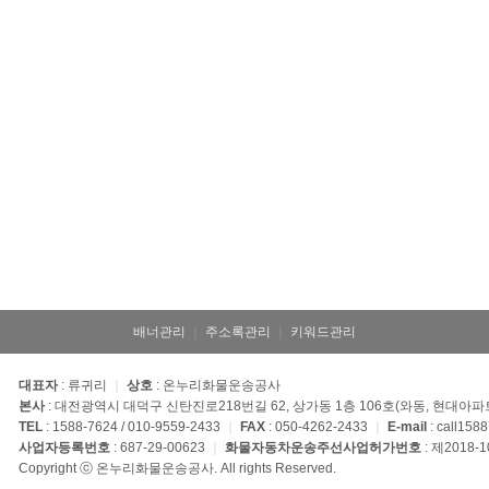
배너관리
｜
주소록관리
｜
키워드관리
대표자
: 류귀리
｜
상호
: 온누리화물운송공사
본사
: 대전광역시 대덕구 신탄진로218번길 62, 상가동 1층 106호(와동, 현대아파
TEL
: 1588-7624 / 010-9559-2433
｜
FAX
: 050-4262-2433
｜
E-mail
: call15
사업자등록번호
: 687-29-00623
｜
화물자동차운송주선사업허가번호
: 제2018-
Copyright ⓒ 온누리화물운송공사. All rights Reserved.