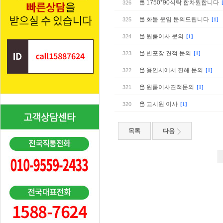
1750*90식탁 합차원합니다
326
화물 운임 문의드립니다
325
[1]
원룸이사 문의
324
[1]
반포장 견적 문의
323
[1]
용인시에서 진해 문의
322
[1]
원룸이사견적문의
321
[1]
고시원 이사
320
[1]
목록
다음