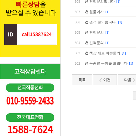
견적문의입니다
308
[1]
원룸이사
307
[1]
견적 문의합니다.
306
[1]
견적문의
305
[1]
견적문의
304
[1]
책상 세트 이송문의
303
[1]
운송료 문의를 드립니다
302
[1]
목록
이전
다음