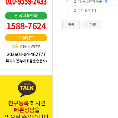
3인용소파와 스툴
2
[1]
이사 견적
1
[1]
목록
이전